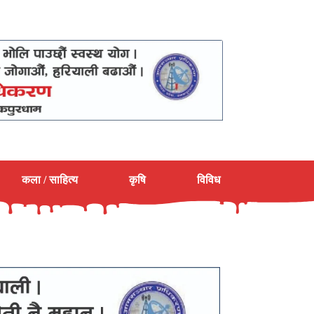
कला / साहित्य
कृषि
विविध