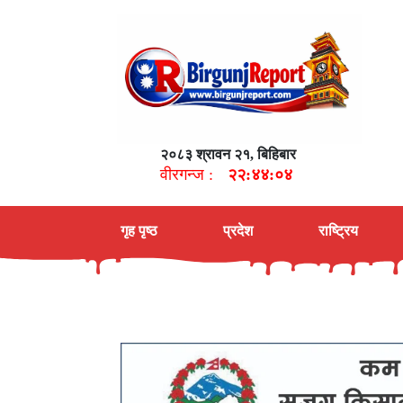
२०८३ श्रावन २१, बिहिबार
वीरगन्ज :
२२:४४:०५
गृह पृष्ठ
प्रदेश
राष्ट्रिय