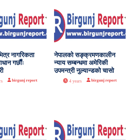
ित्र नागरिकता
नेपालको सङ्क्रमणकालीन
ान गर्छाैंः
न्याय सम्बन्धमा अमेरिकी
री
उपमन्त्री नुल्यान्डको चासो
birgunj report
birgunj report
rs
4 years