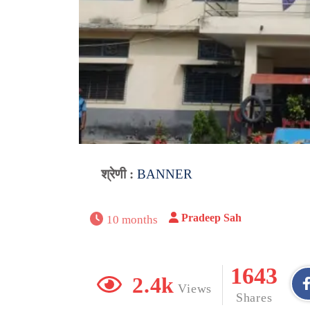
श्रेणी :
BANNER
Pradeep Sah
10 months
1643
2.4k
Views
Shares