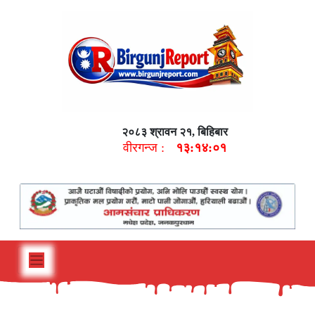
२०८३ श्रावन २१, बिहिबार
वीरगन्ज :
१३:१४:०२