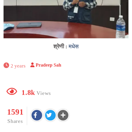
श्रेणी :
मधेस
Pradeep Sah
2 years
1.8k
Views
1591
Shares