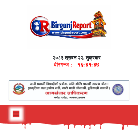
२०८३ श्रावन २२, शुक्रबार
वीरगन्ज :
१६:३१:३८