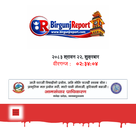
२०८३ श्रावन २२, शुक्रबार
वीरगन्ज :
०२:३४:०५