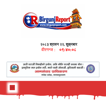
२०८३ श्रावन २२, शुक्रबार
वीरगन्ज :
०९:४०:०९