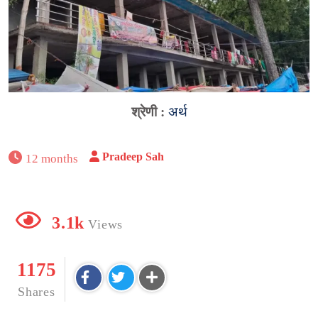
श्रेणी :
अर्थ
Pradeep Sah
12 months
3.1k
Views
1175
Shares