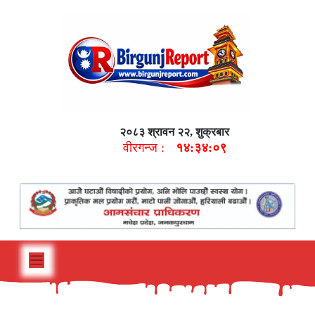
२०८३ श्रावन २२, शुक्रबार
वीरगन्ज :
१४:३४:१०