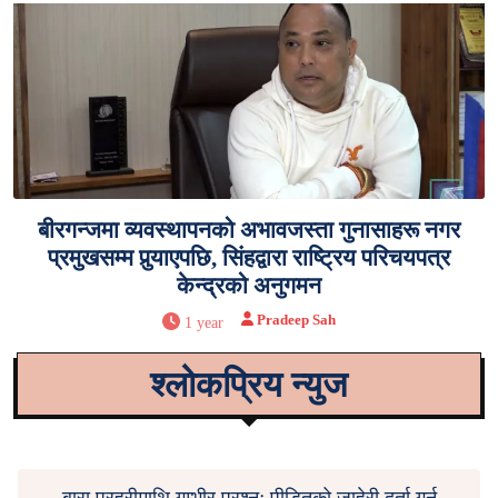
बीरगन्जमा व्यवस्थापनको अभावजस्ता गुनासाहरू नगर
प्रमुखसम्म पुर्‍याएपछि, सिंहद्वारा राष्ट्रिय परिचयपत्र
केन्द्रको अनुगमन
Pradeep Sah
1 year
श्लोकप्रिय न्युज
बारा प्रहरीमाथि गम्भीर प्रश्नः पीडितको जाहेरी दर्ता गर्न