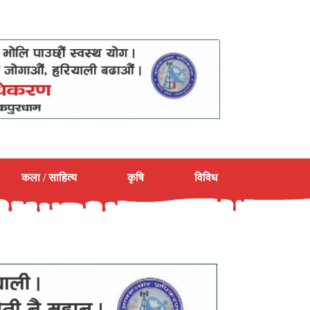
कला / साहित्य
कृषि
विविध