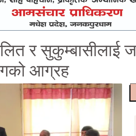
दलित र सुकुम्बासीलाई ज
योगको आग्रह