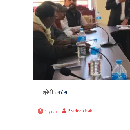
श्रेणी :
मधेस
Pradeep Sah
1 year