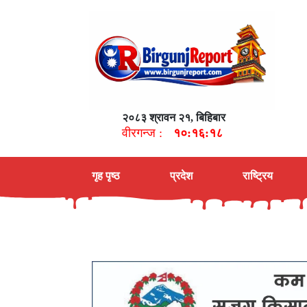
२०८३ श्रावन २१, बिहिबार
वीरगन्ज :
१०:१६:१९
गृह पृष्ठ
प्रदेश
राष्ट्रिय