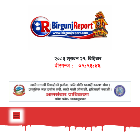
२०८३ श्रावन २१, बिहिबार
वीरगन्ज :
०५:५३:४७