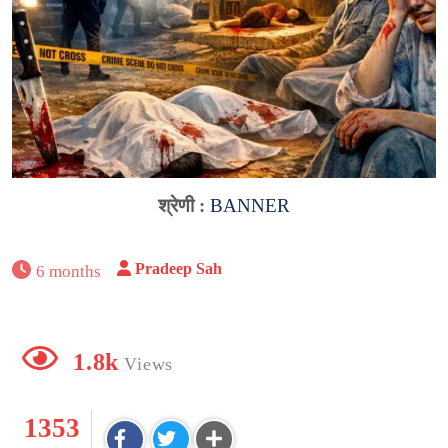
श्रेणी :
BANNER
Pradeep Sah
6 months
1.8k
Views
1353