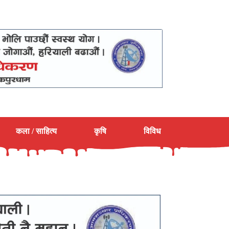
कला / साहित्य
कृषि
विविध