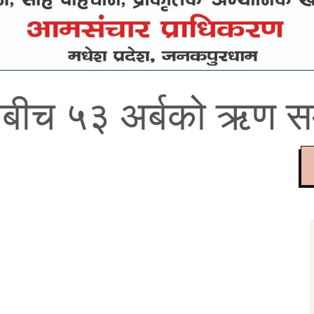
ंकबीच ५३ अर्बको ऋण सम्