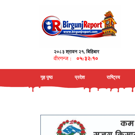
२०८३ श्रावन २१, बिहिबार
वीरगन्ज :
०५:३२:११
गृह पृष्ठ
प्रदेश
राष्ट्रिय