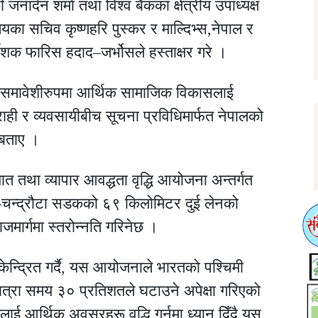
नार्दन शर्मा तथा विश्व बैंकका क्षेत्रीय उपाध्यक्ष
लयका सचिव कृष्णहरि पुस्कर र माल्दिभ्स,नेपाल र
र्देशक फारिस हदाद–जर्भोसले हस्ताक्षर गरे ।
रले समावेशीरुपमा आर्थिक सामाजिक विकासलाई
राही र व्यवसायीबीच सूचना प्रविधिमार्फत नेपालको
 बताए ।
ात तथा व्यापार आवद्धता वृद्धि आयोजना अन्तर्गत
्गे–चन्द्रौटा सडकको ६९ किलोमिटर दुई लेनको
मार्गमा स्तरोन्नति गरिनेछ ।
न केन्द्रित गर्दै, यस आयोजनाले भारतको पश्चिमी
ै यात्रा समय ३० प्रतिशतले घटाउने अपेक्षा गरिएको
लाई आर्थिक अवसरहरू वृद्धि गर्नमा ध्यान दिँदै यस