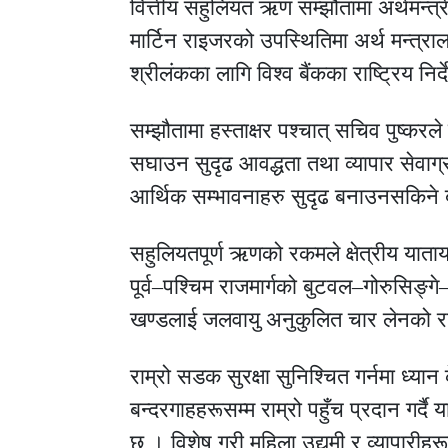
वित्तीय सहुलियत ऋण सम्झौतामा अर्थमन्त्री ज
मार्टिन राइजरको उपस्थितिमा अर्थ मन्त्रा
श्रीलंकका लागि विश्व बैंकका राष्ट्रिय नि
सम्झौतामा हस्ताक्षर पश्चात् सचिव पुष्क
सघाउन सुदृढ आवद्धता तथा व्यापार सेवाग्
आर्थिक सम्भावनाहरु सुदृढ बनाउनसकिने
सहुलियतपूर्ण ऋणको रकमले क्षेत्रीय याताय
पूर्व–पश्चिम राजमार्गको बुटवल–गोरुसिङ
खण्डलाई जलवायु अनुकुलित चार लेनको राज
राम्रो सडक सुरक्षा सुनिश्चित गर्नमा ध्या
बन्दरगाहहरूसम्म राम्रो पहुँच प्रदान गर्द
छ । विशेष गरी महिला उद्यमी र व्यापारीहरू