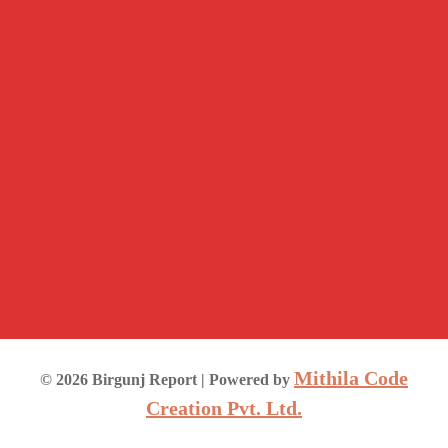
Mithila Code
©
2026
Birgunj Report
| Powered by
Creation Pvt. Ltd.