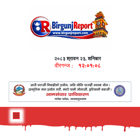
२०८३ श्रावन २३, शनिबार
वीरगन्ज :
१२:०१:०९