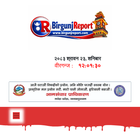
२०८३ श्रावन २३, शनिबार
वीरगन्ज :
१२:०१:३१