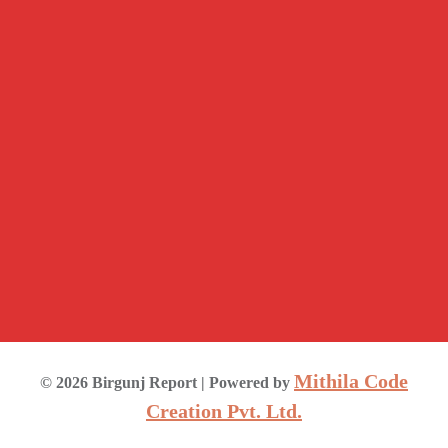
Mithila Code
©
2026
Birgunj Report
| Powered by
Creation Pvt. Ltd.