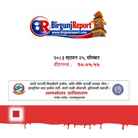
२०८३ श्रावन २५, सोमबार
वीरगन्ज :
१०:०५:५६