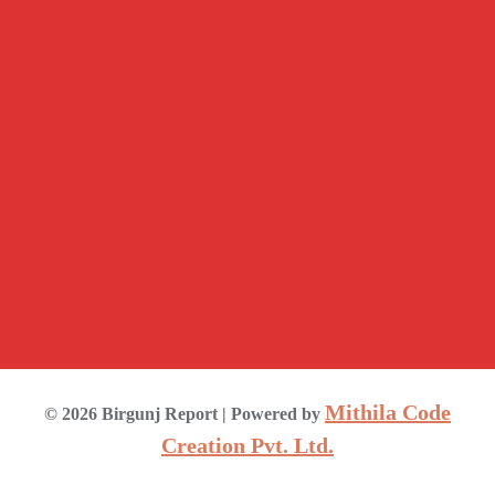
Mithila Code
©
2026
Birgunj Report
| Powered by
Creation Pvt. Ltd.