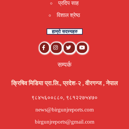
प्रदिप साह
विशाल श्रेष्ठ
हाम्रो सदस्यहरु
सम्पर्क
क्रिषिव मिडिया प्रा.लि., प्रदेश-२ , वीरगन्ज , नेपाल
९८४५६००८८०, ९८१२२७५४७०
news@birgunjreports.com
birgunjreports@gmail.com