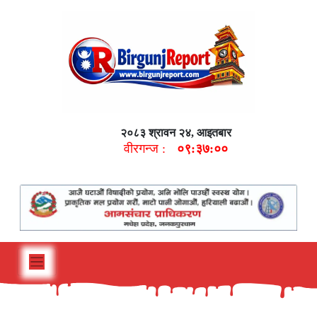
२०८३ श्रावन २४, आइतबार
वीरगन्ज :
०९:३७:०१