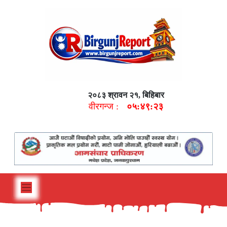
२०८३ श्रावन २१, बिहिबार
वीरगन्ज :
०५:४९:२४