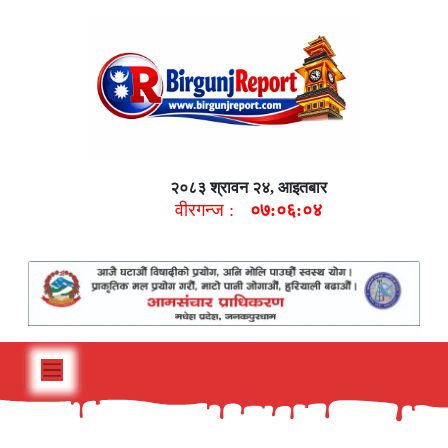
२०८३ श्रावन २४, आइतबार
वीरगन्ज :
०७:०६:०५