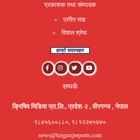
प्रकाशक तथा संम्पादक
प्रदिप साह
विशाल श्रेष्ठ
हाम्रो सदस्यहरु
सम्पर्क
क्रिषिव मिडिया प्रा.लि., प्रदेश-२ , वीरगन्ज , नेपाल
९८४५६००८८०, ९८१२२७५४७०
news@birgunjreports.com