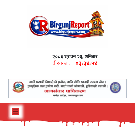
२०८३ श्रावन २३, शनिबार
वीरगन्ज :
०३:३४:५५