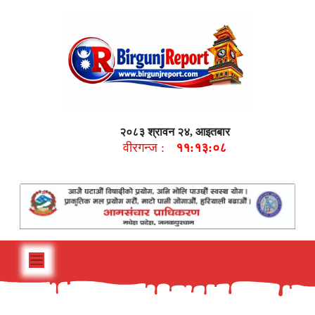
२०८३ श्रावन २४, आइतबार
वीरगन्ज :
११:१३:०९