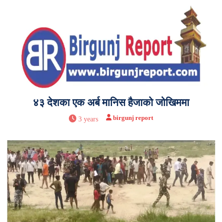
४३ देशका एक अर्ब मानिस हैजाको जोखिममा
birgunj report
3 years