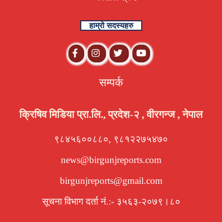
हाम्रो सदस्यहरु
सम्पर्क
क्रिषिव मिडिया प्रा.लि., प्रदेश-२ , वीरगन्ज , नेपाल
९८४५६००८८०, ९८१२२७५४७०
news@birgunjreports.com
birgunjreports@gmail.com
सूचना विभाग दर्ता नं.:- ३५६३-२०७९।८०