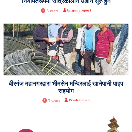
नियमितरूपमा रात्रिकालीन उडान सुरु हुने
birgunj report
3 years
वीरगंज महानगरद्वारा भीमसेन मन्दिरलाई खानेपानी पाइप
सहयोग
Pradeep Sah
3 years