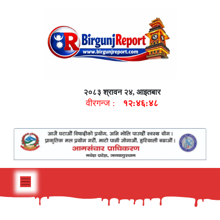
२०८३ श्रावन २४, आइतबार
वीरगन्ज :
१२:४६:४९