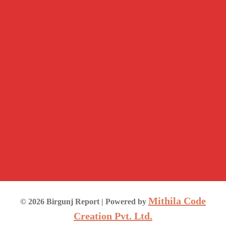
Mithila Code
©
2026
Birgunj Report
| Powered by
Creation Pvt. Ltd.