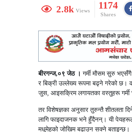
1174
2.8k
Views
Shares
बीरगन्ज,०९ जेठ ।
गर्मी मौसम सुरु भएसँग
र बिक्री उल्लेख्य रूपमा बढ्ने गरेको छ। कार
जुस, आइसक्रिम लगायतका वस्तुहरू गर्मी 
तर विशेषज्ञका अनुसार तुरुन्तै शीतलता दिने
लागि फाइदाजनक भने हुँदैनन्। यी पेयहरू
मधुमेहको जोखिम बढाउन सक्ने बताइन्छ।