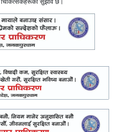
े चिकित्सकहरूको सुझाव छ।