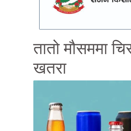
तातो मौसममा चिसो
खतरा