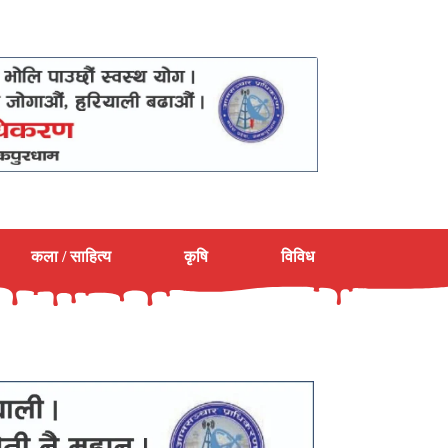
कला / साहित्य
कृषि
विविध