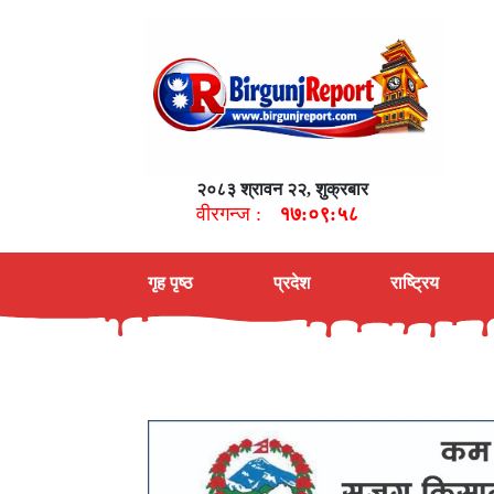
२०८३ श्रावन २२, शुक्रबार
वीरगन्ज :
१७:०९:५९
गृह पृष्ठ
प्रदेश
राष्ट्रिय