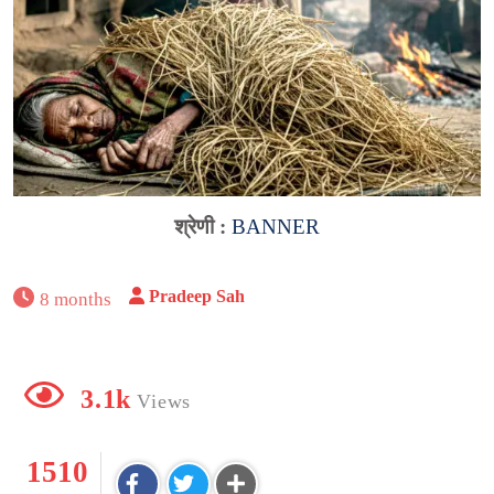
श्रेणी :
BANNER
Pradeep Sah
8 months
3.1k
Views
1510