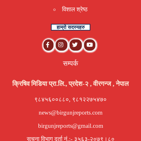
विशाल श्रेष्ठ
हाम्रो सदस्यहरु
सम्पर्क
क्रिषिव मिडिया प्रा.लि., प्रदेश-२ , वीरगन्ज , नेपाल
९८४५६००८८०, ९८१२२७५४७०
news@birgunjreports.com
birgunjreports@gmail.com
सूचना विभाग दर्ता नं.:- ३५६३-२०७९।८०