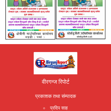
वीरगन्ज रिपोर्ट
प्रकाशक तथा संम्पादक
प्रदिप साह