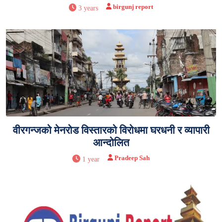
birgunj report
3 years
वीरगन्जको मेनरोड विस्तारको विरोधमा घरधनी र व्यापारी
आन्दोलित
Pradeep Sah
1 year