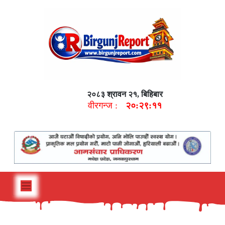
२०८३ श्रावन २१, बिहिबार
वीरगन्ज :
२०:२९:१२