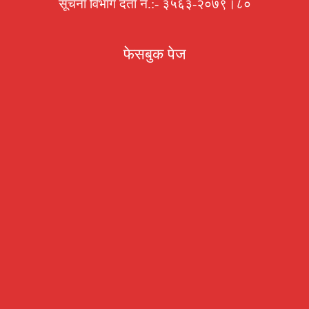
सूचना विभाग दर्ता नं.:- ३५६३-२०७९।८०
फेसबुक पेज