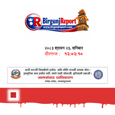
२०८३ श्रावन २३, शनिबार
वीरगन्ज :
१२:०२:११