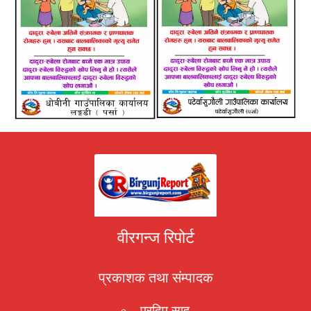
वीरगन्ज रिपोर्ट
प्रकाशक तथा संम्पादक
प्रदिप साह