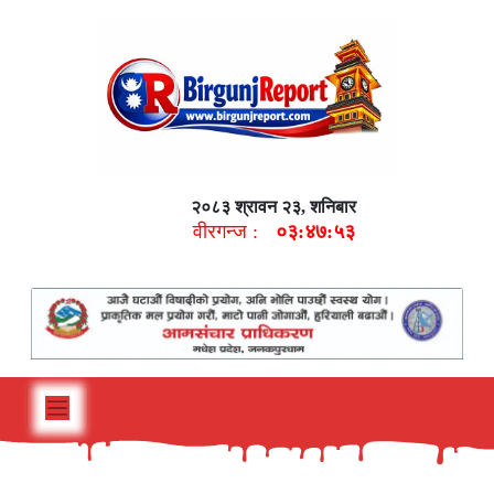
२०८३ श्रावन २३, शनिबार
वीरगन्ज :
०३:४७:५४