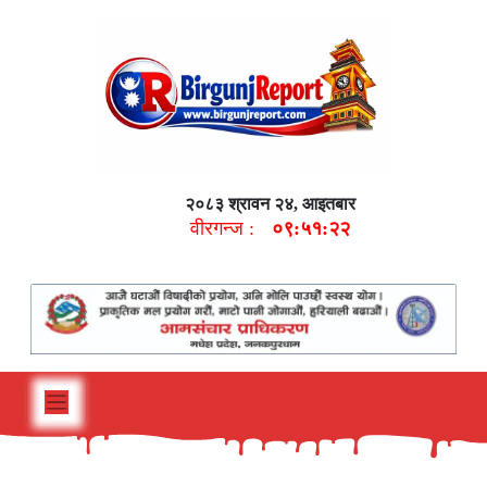
२०८३ श्रावन २४, आइतबार
वीरगन्ज :
०९:५१:२३