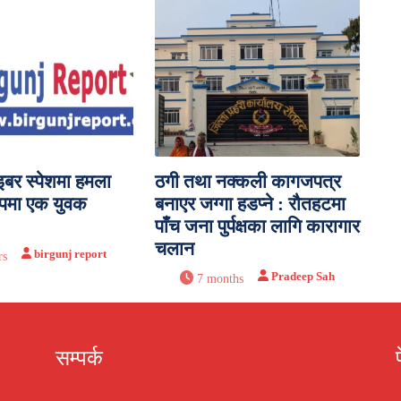
इबर स्पेशमा हमला
ठगी तथा नक्कली कागजपत्र
पमा एक युवक
बनाएर जग्गा हडप्ने : रौतहटमा
पाँच जना पुर्पक्षका लागि कारागार
चलान
birgunj report
rs
Pradeep Sah
7 months
सम्पर्क