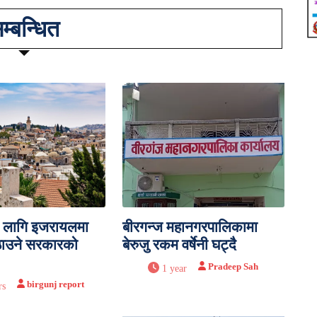
म्बन्धित
 लागि इजरायलमा
बीरगन्ज महानगरपालिकामा
ठाउने सरकारको
बेरुजु रकम वर्षेनी घट्दै
Pradeep Sah
1 year
birgunj report
rs