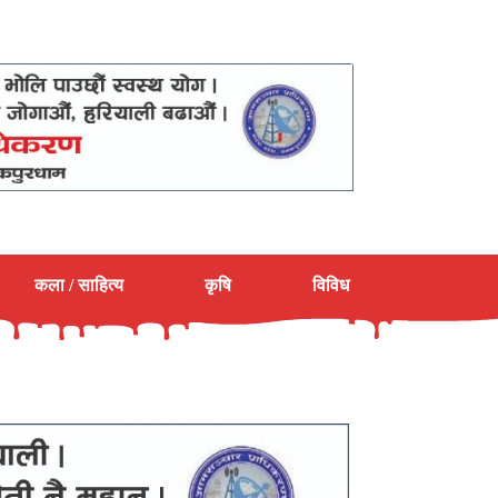
कला / साहित्य
कृषि
विविध