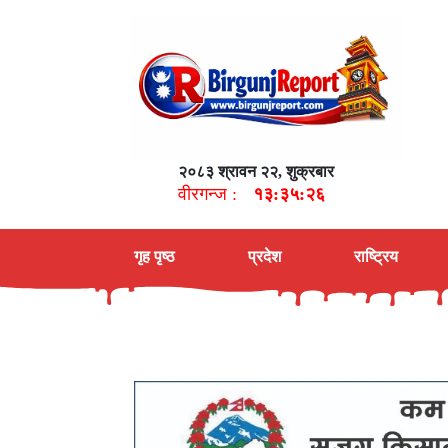
२०८३ श्रावन २२, शुक्रबार
वीरगन्ज :
१३:३५:२७
गृह पृष्ठ
प्रदेश
राष्ट्रिय