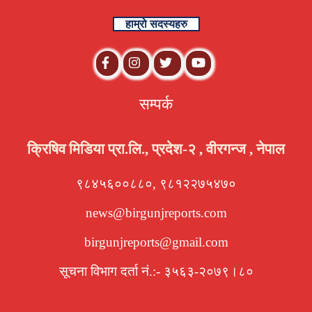
हाम्रो सदस्यहरु
सम्पर्क
क्रिषिव मिडिया प्रा.लि., प्रदेश-२ , वीरगन्ज , नेपाल
९८४५६००८८०, ९८१२२७५४७०
news@birgunjreports.com
birgunjreports@gmail.com
सूचना विभाग दर्ता नं.:- ३५६३-२०७९।८०