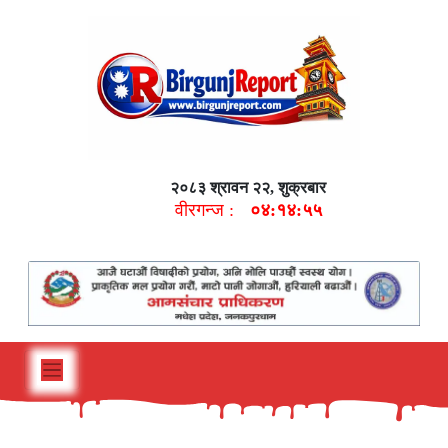
२०८३ श्रावन २२, शुक्रबार
वीरगन्ज :
०४:१४:५६