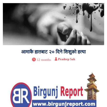
आमाकै हातबाट २० दिने शिशुको हत्या
Pradeep Sah
12 months