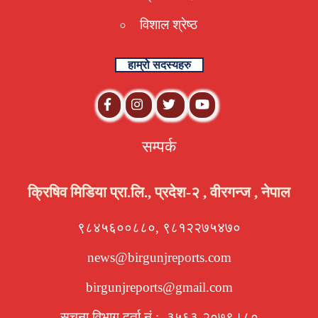
विशाल श्रेष्ठ
हाम्रो सदस्यहरु
सम्पर्क
क्रिषिव मिडिया प्रा.लि., प्रदेश-२ , वीरगन्ज , नेपाल
९८४५६००८८०, ९८१२२७५४७०
news@birgunjreports.com
birgunjreports@gmail.com
सूचना विभाग दर्ता नं.:- ३५६३-२०७९।८०