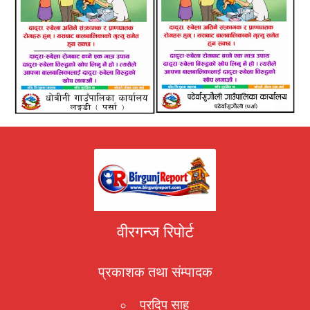
वीरगन्ज रिपोर्ट
प्रकाशक तथा संम्पादक
प्रदिप साह