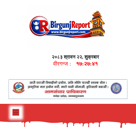
२०८३ श्रावन २२, शुक्रबार
वीरगन्ज :
१७:२७:४२