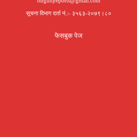
birgunjreports@gmail.com
सूचना विभाग दर्ता नं.:- ३५६३-२०७९।८०
फेसबुक पेज