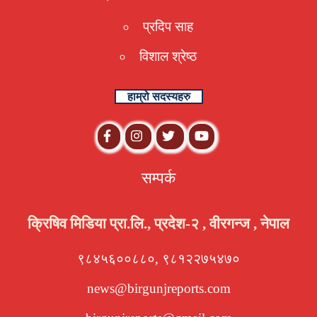
प्रदिप साह
विशाल श्रेष्ठ
हाम्रो सदस्यहरु
सम्पर्क
क्रिषिव मिडिया प्रा.लि., प्रदेश-२ , वीरगन्ज , नेपाल
९८४५६००८८०, ९८१२२७५४७०
news@birgunjreports.com