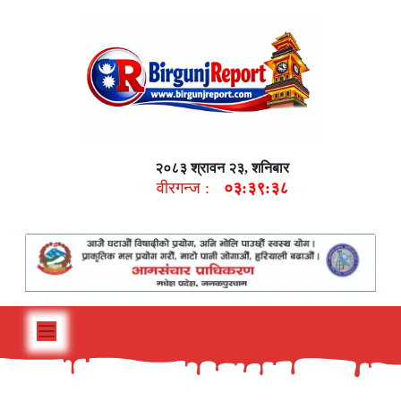
२०८३ श्रावन २३, शनिबार
वीरगन्ज :
०३:३९:३९