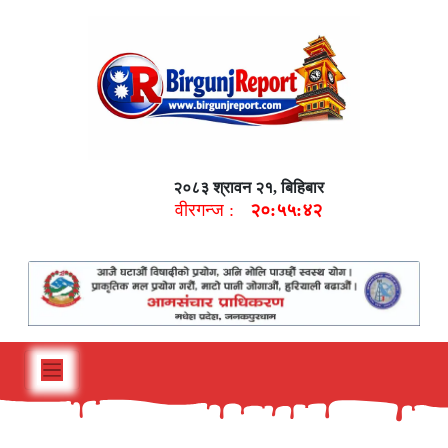
२०८३ श्रावन २१, बिहिबार
वीरगन्ज :
२०:५५:४३