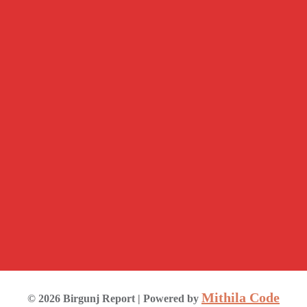
Mithila Code
©
2026
Birgunj Report
| Powered by