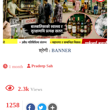
श्रेणी :
BANNER
Pradeep Sah
1 month
2.3k
Views
1258