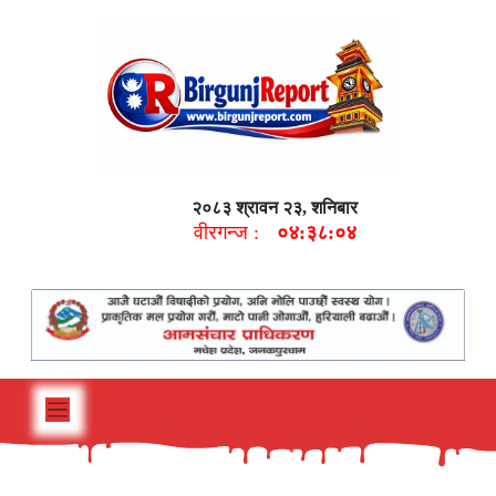
२०८३ श्रावन २३, शनिबार
वीरगन्ज :
०४:३८:०५