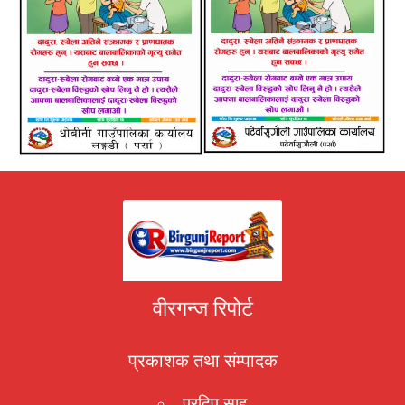
वीरगन्ज रिपोर्ट
प्रकाशक तथा संम्पादक
प्रदिप साह