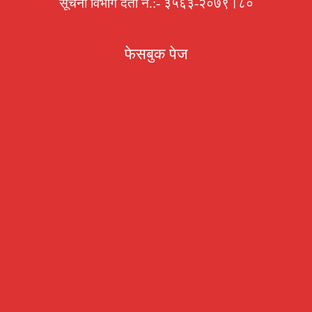
सूचना विभाग दर्ता नं.:- ३५६३-२०७९।८०
फेसबुक पेज