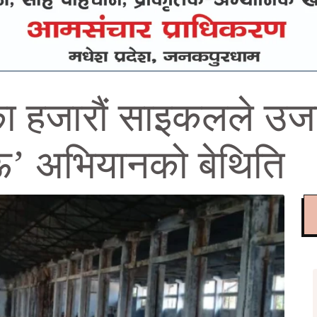
 हजारौं साइकलले उजागर
ऊ’ अभियानको बेथिति