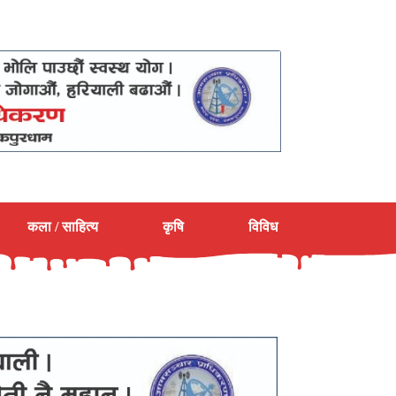
कला / साहित्य
कृषि
विविध