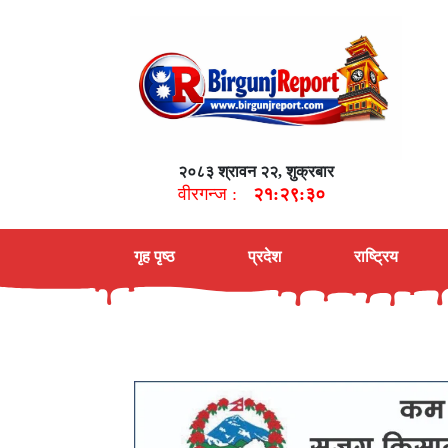
२०८३ श्रावन २२, शुक्रबार
वीरगन्ज :
२१:२९:३१
गृह पृष्ठ
प्रदेश
राष्ट्रिय