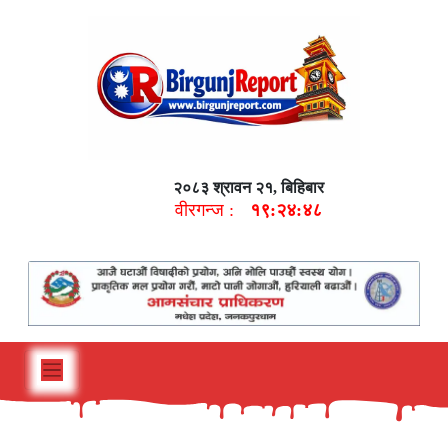
२०८३ श्रावन २१, बिहिबार
वीरगन्ज :
१९:२४:५०