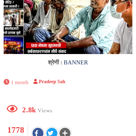
श्रेणी :
BANNER
Pradeep Sah
1 month
2.8k
Views
1778