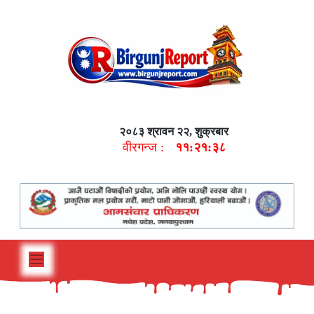
२०८३ श्रावन २२, शुक्रबार
वीरगन्ज :
११:२१:३९