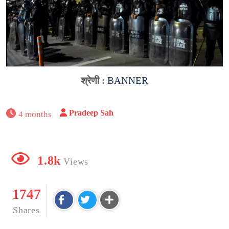
श्रेणी :
BANNER
Pradeep Sah
4 months
1.8k
Views
1747
Shares