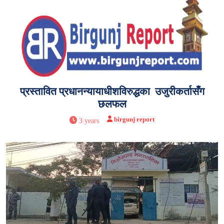
प्रस्तावित प्रधानन्यायाधीशविरुद्धका उजुरीकर्तासँग
छलफल
birgunj report
3 years