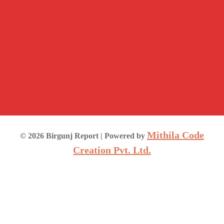
Mithila Code
©
2026
Birgunj Report
| Powered by
Creation Pvt. Ltd.