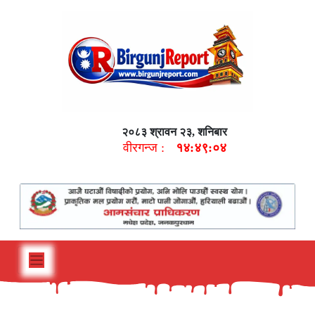
२०८३ श्रावन २३, शनिबार
वीरगन्ज :
१४:४९:०५