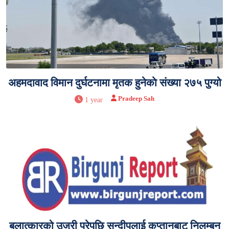
अहमदावाद विमान दुर्घटनामा मृतक हुनेकाे संख्या २७५ पुग्यो
Pradeep Sah
1 year
बलात्कारको उजुरी परेपछि सन्दीपलाई कप्तानबाट निलम्बन