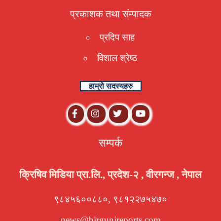
प्रकाशक तथा संम्पादक
प्रदिप साह
विशाल श्रेष्ठ
हाम्रो सदस्यहरु
सम्पर्क
क्रिषिव मिडिया प्रा.लि., प्रदेश-२ , वीरगन्ज , नेपाल
९८४५६००८८०, ९८१२२७५४७०
news@birgunjreports.com