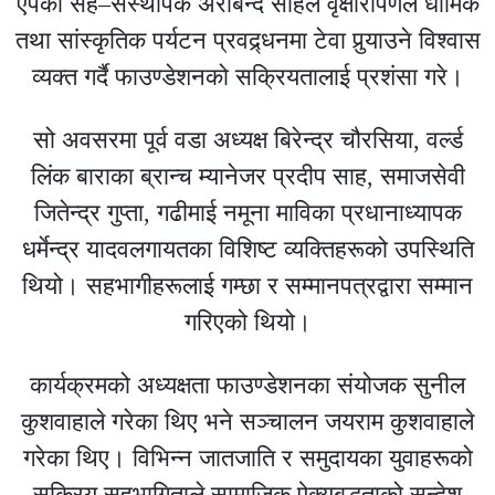
एपका सह–संस्थापक अरबिन्द साहले वृक्षारोपणले धार्मिक
तथा सांस्कृतिक पर्यटन प्रवद्र्धनमा टेवा पुर्‍याउने विश्वास
व्यक्त गर्दै फाउण्डेशनको सक्रियतालाई प्रशंसा गरे।
सो अवसरमा पूर्व वडा अध्यक्ष बिरेन्द्र चौरसिया, वर्ल्ड
लिंक बाराका ब्रान्च म्यानेजर प्रदीप साह, समाजसेवी
जितेन्द्र गुप्ता, गढीमाई नमूना माविका प्रधानाध्यापक
धर्मेन्द्र यादवलगायतका विशिष्ट व्यक्तिहरूको उपस्थिति
थियो। सहभागीहरूलाई गम्छा र सम्मानपत्रद्वारा सम्मान
गरिएको थियो।
कार्यक्रमको अध्यक्षता फाउण्डेशनका संयोजक सुनील
कुशवाहाले गरेका थिए भने सञ्चालन जयराम कुशवाहाले
गरेका थिए। विभिन्न जातजाति र समुदायका युवाहरूको
सक्रिय सहभागिताले सामाजिक ऐक्यबद्धताको सन्देश