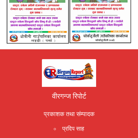
वीरगन्ज रिपोर्ट
प्रकाशक तथा संम्पादक
प्रदिप साह