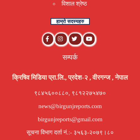
विशाल श्रेष्ठ
हाम्रो सदस्यहरु
सम्पर्क
क्रिषिव मिडिया प्रा.लि., प्रदेश-२ , वीरगन्ज , नेपाल
९८४५६००८८०, ९८१२२७५४७०
news@birgunjreports.com
birgunjreports@gmail.com
सूचना विभाग दर्ता नं.:- ३५६३-२०७९।८०