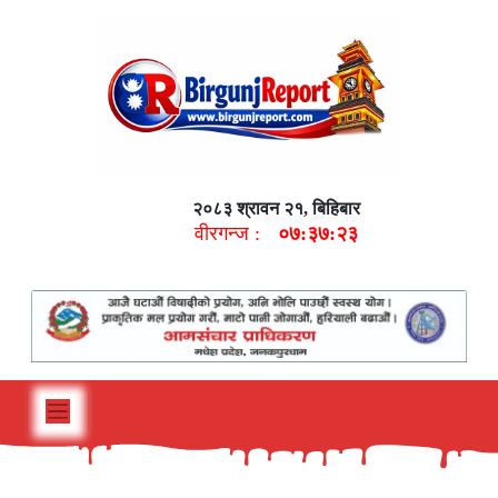
२०८३ श्रावन २१, बिहिबार
वीरगन्ज :
०७:३७:२४