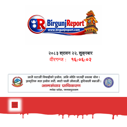
२०८३ श्रावन २२, शुक्रबार
वीरगन्ज :
१६:०६:०३