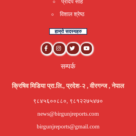
प्रदिप साह
विशाल श्रेष्ठ
हाम्रो सदस्यहरु
सम्पर्क
क्रिषिव मिडिया प्रा.लि., प्रदेश-२ , वीरगन्ज , नेपाल
९८४५६००८८०, ९८१२२७५४७०
news@birgunjreports.com
birgunjreports@gmail.com