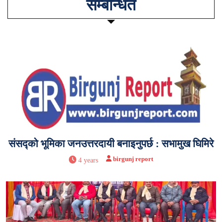
सम्बन्धित
संसद्को भूमिका जनउत्तरदायी बनाइनुपर्छ : सभामुख घिमिरे
birgunj report
4 years