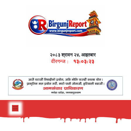
२०८३ श्रावन २४, आइतबार
वीरगन्ज :
१३:०३:२४