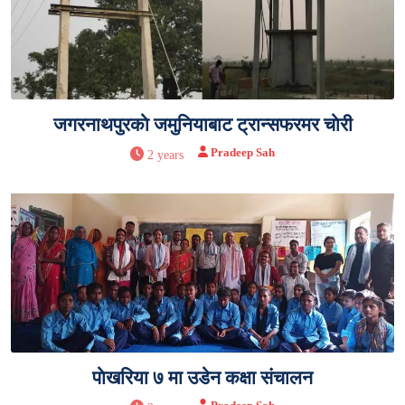
जगरनाथपुरकाे जमुनियाबाट ट्रान्सफरमर चाेरी
Pradeep Sah
2 years
पाेखरिया ७ मा उड‍ेन कक्षा संचालन