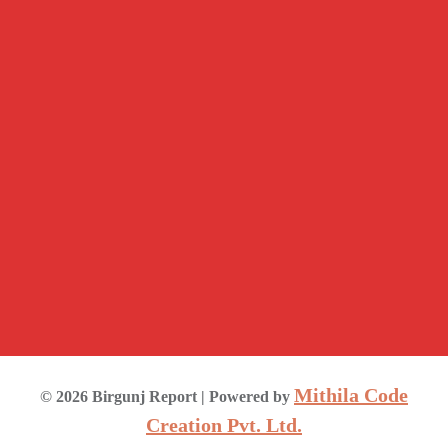
Mithila Code
©
2026
Birgunj Report
| Powered by
Creation Pvt. Ltd.