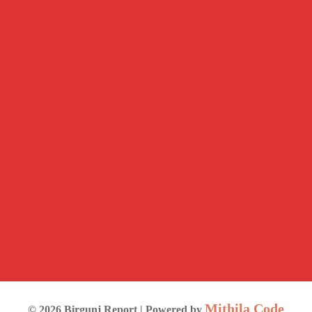
Mithila Code
©
2026
Birgunj Report
| Powered by