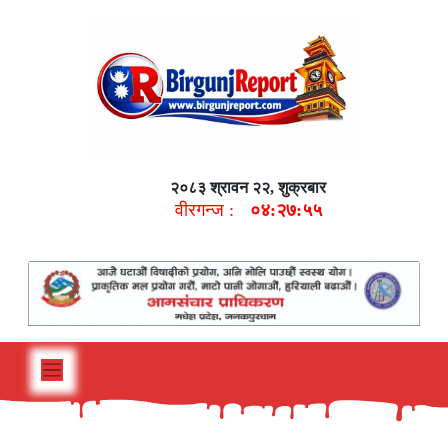
२०८३ श्रावन २२, शुक्रबार
वीरगन्ज :
०४:२७:५६