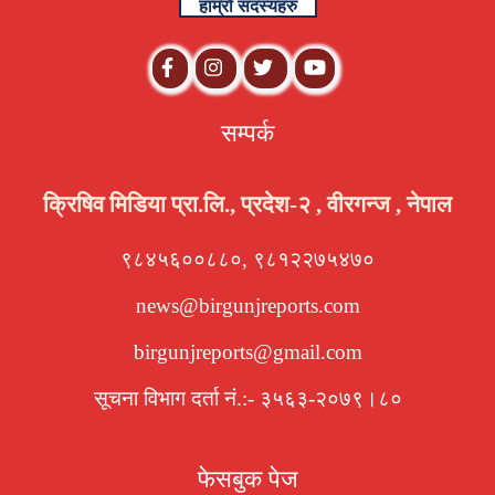
हाम्रो सदस्यहरु
सम्पर्क
क्रिषिव मिडिया प्रा.लि., प्रदेश-२ , वीरगन्ज , नेपाल
९८४५६००८८०, ९८१२२७५४७०
news@birgunjreports.com
birgunjreports@gmail.com
सूचना विभाग दर्ता नं.:- ३५६३-२०७९।८०
फेसबुक पेज