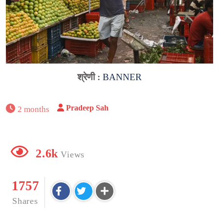
श्रेणी :
BANNER
Pradeep Sah
2 months
2.6k
Views
1757
Shares