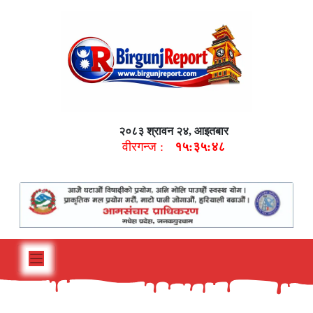
२०८३ श्रावन २४, आइतबार
वीरगन्ज :
१५:३५:४९