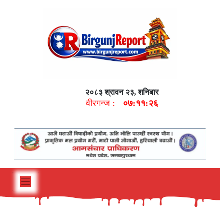
२०८३ श्रावन २३, शनिबार
वीरगन्ज :
०७:११:२७