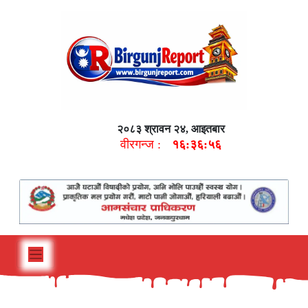
२०८३ श्रावन २४, आइतबार
वीरगन्ज :
१६:३६:५७