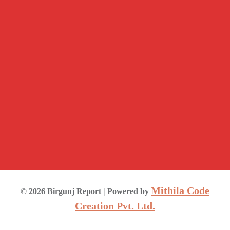
Mithila Code
©
2026
Birgunj Report
| Powered by
Creation Pvt. Ltd.