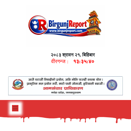
२०८३ श्रावन २१, बिहिबार
वीरगन्ज :
१३:३५:४१