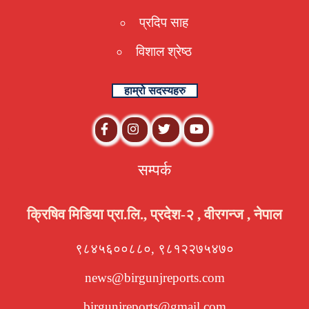
प्रदिप साह
विशाल श्रेष्ठ
हाम्रो सदस्यहरु
सम्पर्क
क्रिषिव मिडिया प्रा.लि., प्रदेश-२ , वीरगन्ज , नेपाल
९८४५६००८८०, ९८१२२७५४७०
news@birgunjreports.com
birgunjreports@gmail.com