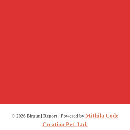
Mithila Code
©
2026
Birgunj Report
| Powered by
Creation Pvt. Ltd.