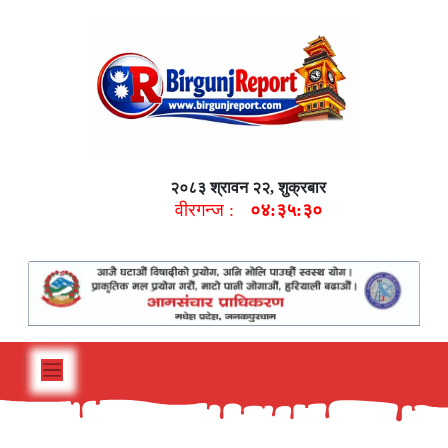
२०८३ श्रावन २२, शुक्रबार
वीरगन्ज :
०४:३५:३१