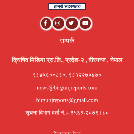
हाम्रो सदस्यहरु
सम्पर्क
क्रिषिव मिडिया प्रा.लि., प्रदेश-२ , वीरगन्ज , नेपाल
९८४५६००८८०, ९८१२२७५४७०
news@birgunjreports.com
birgunjreports@gmail.com
सूचना विभाग दर्ता नं.:- ३५६३-२०७९।८०