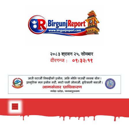
२०८३ श्रावन २५, सोमबार
वीरगन्ज :
०९:३२:२०