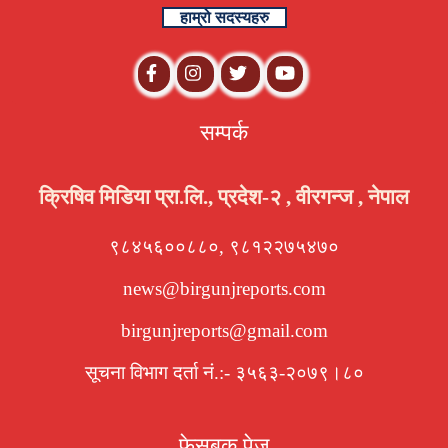
हाम्रो सदस्यहरु
सम्पर्क
क्रिषिव मिडिया प्रा.लि., प्रदेश-२ , वीरगन्ज , नेपाल
९८४५६००८८०, ९८१२२७५४७०
news@birgunjreports.com
birgunjreports@gmail.com
सूचना विभाग दर्ता नं.:- ३५६३-२०७९।८०
फेसबुक पेज