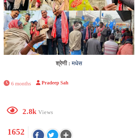
श्रेणी :
मधेस
Pradeep Sah
6 months
2.8k
Views
1652