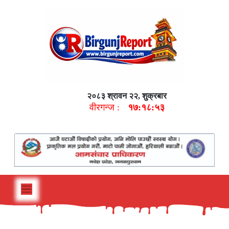
२०८३ श्रावन २२, शुक्रबार
वीरगन्ज :
१७:१८:५५