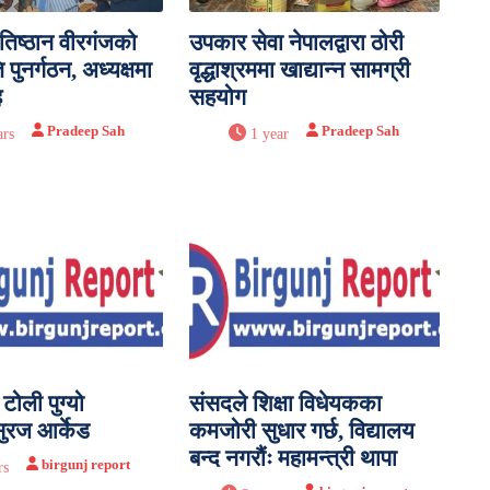
रतिष्ठान वीरगंजको
उपकार सेवा नेपालद्वारा ठोरी
 पुनर्गठन, अध्यक्षमा
वृद्धाश्रममा खाद्यान्न सामग्री
ह
सहयोग
Pradeep Sah
Pradeep Sah
ars
1 year
ोली पुग्यो
संसदले शिक्षा विधेयकका
सुरज आर्केड
कमजोरी सुधार गर्छ, विद्यालय
बन्द नगरौंः महामन्त्री थापा
birgunj report
rs