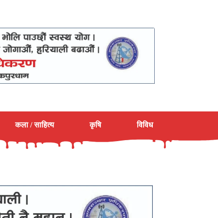
कला / साहित्य
कृषि
विविध