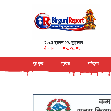
२०८३ श्रावन २२, शुक्रबार
वीरगन्ज :
०५:२८:०७
गृह पृष्ठ
प्रदेश
राष्ट्रिय