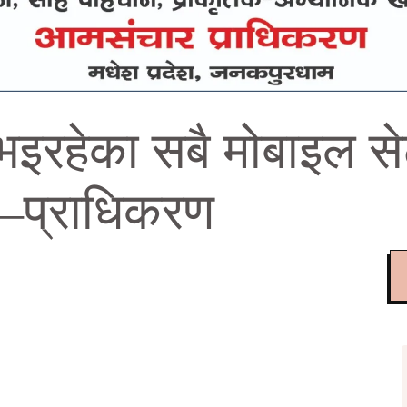
भइरहेका सबै मोबाइल स
न् –प्राधिकरण