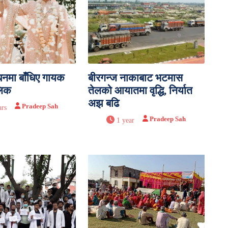
्धनमा बाँधिए गायक
बीरगन्ज नाकाबाट भटमास
लिक
तेलको आयातमा वृद्धि, निर्यात
अझ बढि
Pradeep Sah
ars
Pradeep Sah
1 year