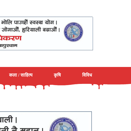
कला / साहित्य
कृषि
विविध