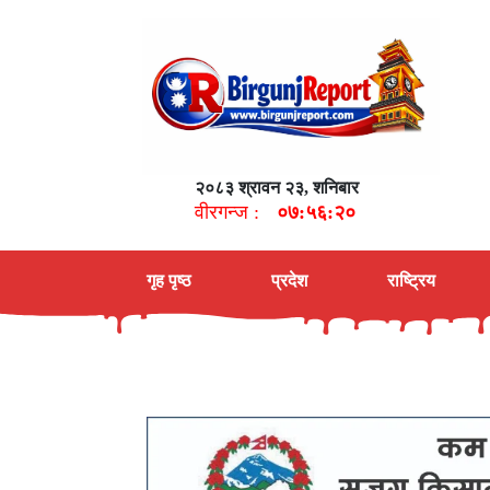
२०८३ श्रावन २३, शनिबार
वीरगन्ज :
०७:५६:२१
गृह पृष्ठ
प्रदेश
राष्ट्रिय