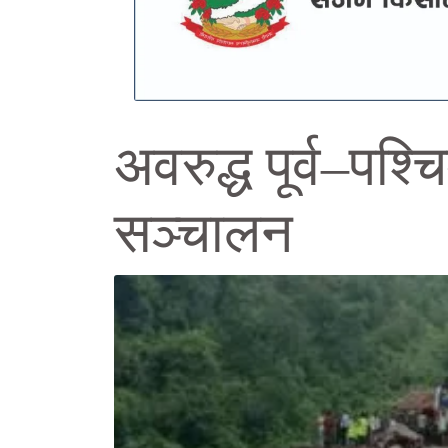
अवरुद्ध पूर्व–पश्
सञ्चालन