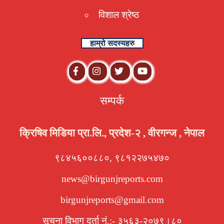
विशाल श्रेष्ठ
हाम्रो सदस्यहरु
सम्पर्क
क्रिषिव मिडिया प्रा.लि., प्रदेश-२ , वीरगन्ज , नेपाल
९८४५६००८८०, ९८१२२७५४७०
news@birgunjreports.com
birgunjreports@gmail.com
सूचना विभाग दर्ता नं.:- ३५६३-२०७९।८०