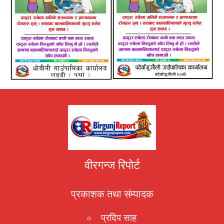
वीरगन्ज रिपोर्ट
प्रकाशक तथा संम्पादक
प्रदिप साह