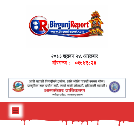
२०८३ श्रावन २४, आइतबार
वीरगन्ज :
०७:४३:२५