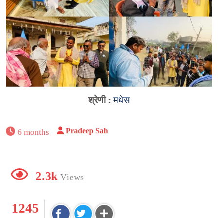
श्रेणी :
मधेस
Pradeep Sah
6 months
2.3k
Views
1245